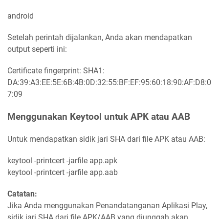
android
Setelah perintah dijalankan, Anda akan mendapatkan
output seperti ini:
Certificate fingerprint: SHA1:
DA:39:A3:EE:5E:6B:4B:0D:32:55:BF:EF:95:60:18:90:AF:D8:0
7:09
Menggunakan Keytool untuk APK atau AAB
Untuk mendapatkan sidik jari SHA dari file APK atau AAB:
keytool -printcert -jarfile app.apk
keytool -printcert -jarfile app.aab
Catatan:
Jika Anda menggunakan Penandatanganan Aplikasi Play,
sidik jari SHA dari file APK/AAB yang diunggah akan