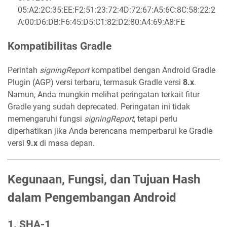
05:A2:2C:35:EE:F2:51:23:72:4D:72:67:A5:6C:8C:58:22:2
A:00:D6:DB:F6:45:D5:C1:82:D2:80:A4:69:A8:FE
Kompatibilitas Gradle
Peri
ntah
signingReport
kom
patibel dengan Android Gradle
Plugin (AGP) versi terbaru, termasuk Gradle versi
8.x
.
Namun, Anda mungkin melihat peringatan terkait fitur
Gradle yang sudah deprecated. Peringatan ini tidak
memengaruhi fung
si
signingReport
, t
etapi perlu
diperhatikan jika Anda berencana memperbarui ke Gradle
versi
9.x
di masa depan.
Kegunaan, Fungsi, dan Tujuan Hash
dalam Pengembangan Android
1. SHA-1