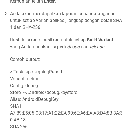
Kemudian tekan
Enter
.
Anda akan mendapatkan laporan penandatanganan
untuk setiap varian aplikasi, lengkap dengan detail SHA-
1 dan SHA-256.
Hash ini akan dihasilkan untuk setiap
Build Variant
yang Anda gunakan, seper
ti
debug
dan
release
.
Contoh output:
> Task :app:signingReport
Variant: debug
Config: debug
Store: ~/.android/debug.keystore
Alias: AndroidDebugKey
SHA1:
A7:89:E5:05:C8:17:A1:22:EA:90:6E:A6:EA:A3:D4:8B:3A:3
0:AB:18
SHA-256: