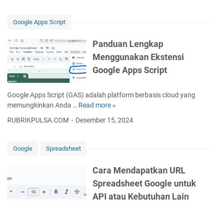
d
M
d
i
o
u
E
Google Apps Script
d
a
r
e
n
a
Panduan Lengkap
r
L
A
Menggunakan Ekstensi
n
e
I
u
Google Apps Script
n
:
n
g
L
t
k
e
Google Apps Script (GAS) adalah platform berbasis cloud yang
u
a
b
memungkinkan Anda …
Read more »
P
k
p
i
a
P
RUBRIKPULSA.COM
Desember 15, 2024
:
h
n
e
C
d
d
n
a
a
u
Google
Spreadsheet
g
r
r
a
e
a
i
n
Cara Mendapatkan URL
l
M
S
L
o
Spreadsheet Google untuk
e
e
e
l
m
k
API atau Kebutuhan Lain
n
a
b
a
g
a
u
d