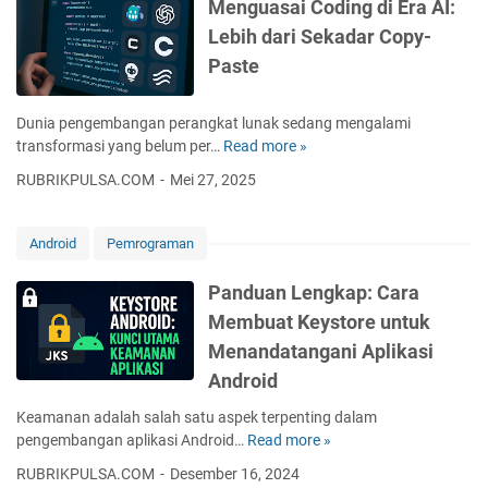
a
Menguasai Coding di Era AI:
n
Lebih dari Sekadar Copy-
d
Paste
e
r
X
Dunia pengembangan perangkat lunak sedang mengalami
f
transformasi yang belum per…
Read more »
M
o
e
RUBRIKPULSA.COM
Mei 27, 2025
r
n
S
g
Q
u
Android
Pemrograman
L
a
i
s
Panduan Lengkap: Cara
t
a
Membuat Keystore untuk
e
i
:
Menandatangani Aplikasi
C
S
o
Android
o
d
l
Keamanan adalah salah satu aspek terpenting dalam
i
u
pengembangan aplikasi Android…
Read more »
P
n
s
a
g
RUBRIKPULSA.COM
Desember 16, 2024
i
n