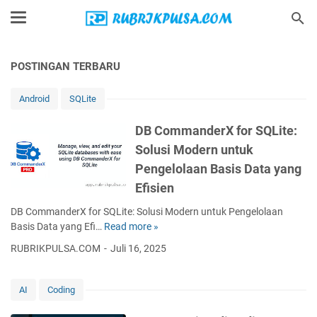
POSTINGAN TERBARU
Android
SQLite
DB CommanderX for SQLite:
Solusi Modern untuk
Pengelolaan Basis Data yang
Efisien
DB CommanderX for SQLite: Solusi Modern untuk Pengelolaan
Basis Data yang Efi…
Read more »
D
B
RUBRIKPULSA.COM
Juli 16, 2025
C
o
m
AI
Coding
m