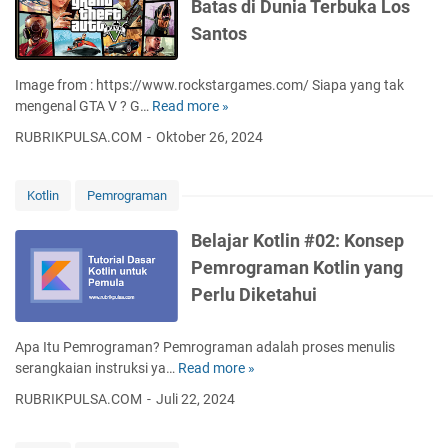
Batas di Dunia Terbuka Los
r
a
a
G
e
t
Santos
p
o
a
a
a
o
d
n
t
g
Image from : https://www.rockstargames.com/ Siapa yang tak
s
g
k
l
mengenal GTA V ? G…
Read more »
G
h
a
a
e
T
e
n
RUBRIKPULSA.COM
Oktober 26, 2024
n
A
A
e
i
S
p
V
t
A
H
p
:
G
p
Kotlin
Pemrograman
A
s
E
o
l
-
S
k
o
i
Belajar Kotlin #02: Konsep
1
c
s
g
k
Pemrograman Kotlin yang
,
r
p
l
a
S
i
Perlu Diketahui
l
e
s
H
p
o
u
i
A
t
r
n
A
Apa Itu Pemrograman? Pemrograman adalah proses menulis
-
a
t
n
serangkaian instruksi ya…
Read more »
B
2
s
u
d
e
5
RUBRIKPULSA.COM
Juli 22, 2024
i
k
r
l
6
T
A
o
a
,
a
P
i