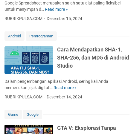
k
n
Google Spreadsheet merupakan salah satu alat paling fleksibel
a
a
a
B
untuk menyimpan d…
Read more »
C
t
r
p
a
a
K
C
RUBRIKPULSA.COM
Desember 15, 2024
M
s
r
e
o
e
i
a
y
p
n
s
M
s
Android
Pemrograman
y
g
D
e
t
-
g
a
n
o
Cara Mendapatkan SHA-1,
P
u
t
d
r
a
SHA-256, dan MD5 di Android
n
a
a
e
s
a
y
Studio
p
u
t
k
a
a
n
e
a
n
t
t
Dalam pengembangan aplikasi Android, sering kali Anda
n
g
k
u
memerlukan jejak digital …
Read more »
C
E
E
a
k
a
k
f
RUBRIKPULSA.COM
Desember 14, 2024
n
M
r
s
i
U
e
a
t
s
R
n
M
e
Game
Google
i
L
a
e
n
e
S
n
n
s
GTA V: Eksplorasi Tanpa
n
p
d
d
i